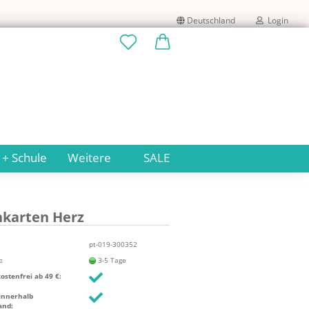
Deutschland
Login
Lieferland
E-Mail
Passwort
 + Schule
Weitere
SALE
­kar­ten Herz
Konto erstellen
Passwort vergessen?
pt-019-300352
:
3-5 Tage
stenfrei ab 49 €:
innerhalb
and: