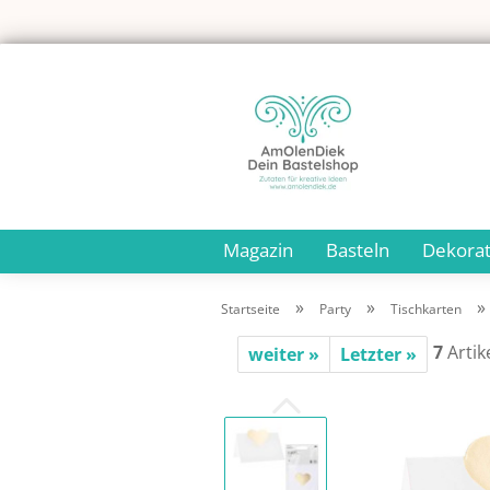
Magazin
Basteln
Dekorat
»
»
»
Startseite
Party
Tischkarten
7
Artik
weiter »
Letzter »