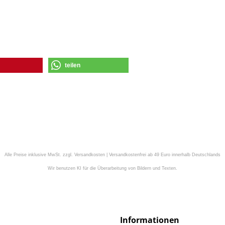
teilen
Alle Preise inklusive MwSt. zzgl. Versandkosten | Versandkostenfrei ab 49 Euro innerhalb Deutschlands
Wir benutzen KI für die Überarbeitung von Bildern und Texten.
Informationen