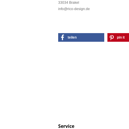
33034 Brakel
info@rico-design.de
teilen
pin it
Service