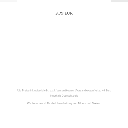
3,79 EUR
Alle Preise inklusive MwSt. zzgl. Versandkosten | Versandkostenfrei ab 49 Euro
innerhalb Deutschlands
Wir benutzen KI für die Überarbeitung von Bildern und Texten.