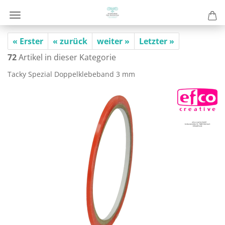
« Erster
« zurück
weiter »
Letzter »
72
Artikel in dieser Kategorie
Tacky Spe­zi­al Dop­pel­kle­be­band 3 mm