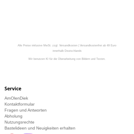
Alle Preise inklusive MwSt. zzgl. Versandkosten | Versandkostenfrei ab 49 Euro
innerhalb Deutschlands
Wir benutzen KI für die Überarbeitung von Bildern und Texten.
Service
AmOlenDiek
Kontaktformular
Fragen und Antworten
Abholung
Nutzungsrechte
Bastelideen und Neuigkeiten erhalten