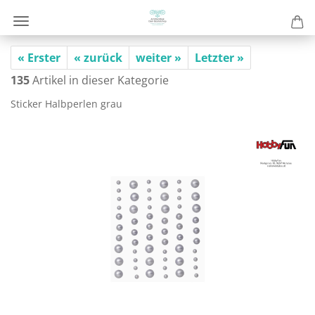
« Erster
« zurück
weiter »
Letzter »
135
Artikel in dieser Kategorie
Sti­cker Halb­per­len grau