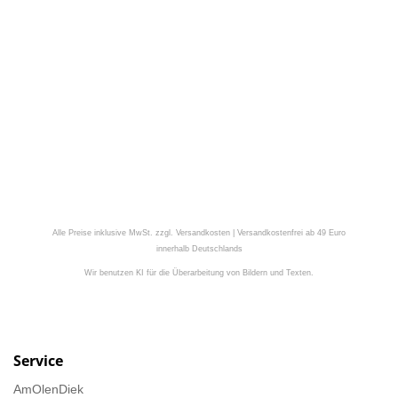
Alle Preise inklusive MwSt. zzgl. Versandkosten | Versandkostenfrei ab 49 Euro
innerhalb Deutschlands
Wir benutzen KI für die Überarbeitung von Bildern und Texten.
Service
AmOlenDiek