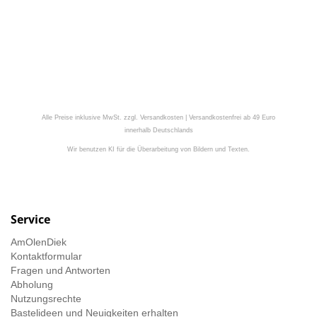
Alle Preise inklusive MwSt. zzgl. Versandkosten | Versandkostenfrei ab 49 Euro
innerhalb Deutschlands
Wir benutzen KI für die Überarbeitung von Bildern und Texten.
Service
AmOlenDiek
Kontaktformular
Fragen und Antworten
Abholung
Nutzungsrechte
Bastelideen und Neuigkeiten erhalten