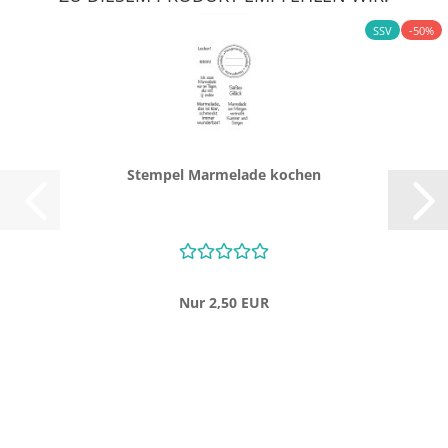
SSV
-50%
Stem­pel Mar­me­la­de ko­chen
Nur 2,50 EUR