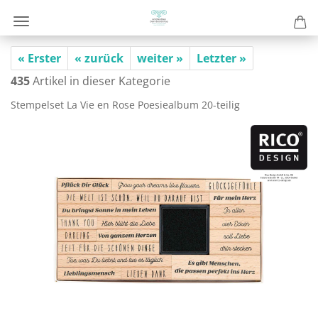
« Erster
« zurück
weiter »
Letzter »
435
Artikel in dieser Kategorie
Stem­pel­set La Vie en Rose Poe­sie­al­bum 20-​teilig