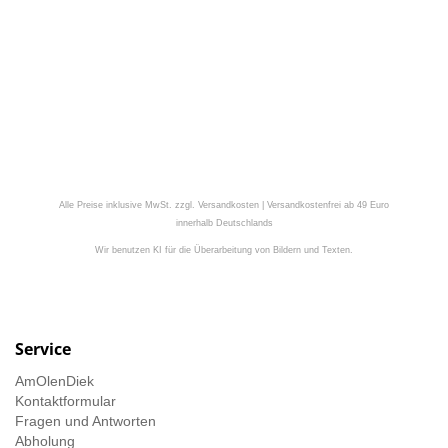
Alle Preise inklusive MwSt. zzgl. Versandkosten | Versandkostenfrei ab 49 Euro
innerhalb Deutschlands
Wir benutzen KI für die Überarbeitung von Bildern und Texten.
Service
AmOlenDiek
Kontaktformular
Fragen und Antworten
Abholung