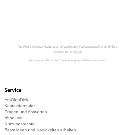
Alle Preise inklusive MwSt. zzgl. Versandkosten | Versandkostenfrei ab 49 Euro
innerhalb Deutschlands
Wir benutzen KI für die Überarbeitung von Bildern und Texten.
Service
AmOlenDiek
Kontaktformular
Fragen und Antworten
Abholung
Nutzungsrechte
Bastelideen und Neuigkeiten erhalten