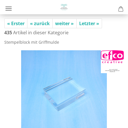
« Erster
« zurück
weiter »
Letzter »
435
Artikel in dieser Kategorie
Stem­pel­block mit Griff­mul­de