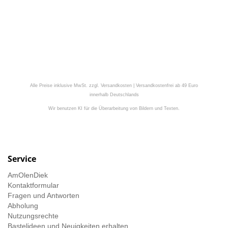
Alle Preise inklusive MwSt. zzgl. Versandkosten | Versandkostenfrei ab 49 Euro
innerhalb Deutschlands
Wir benutzen KI für die Überarbeitung von Bildern und Texten.
Service
AmOlenDiek
Kontaktformular
Fragen und Antworten
Abholung
Nutzungsrechte
Bastelideen und Neuigkeiten erhalten