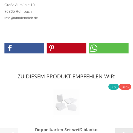
Große Aumühle 10
76865 Rohrbach
info@amolendiek.de
ZU DIESEM PRODUKT EMPFEHLEN WIR:
SSV
-40%
Dop­pel­kar­ten Set weiß blan­ko