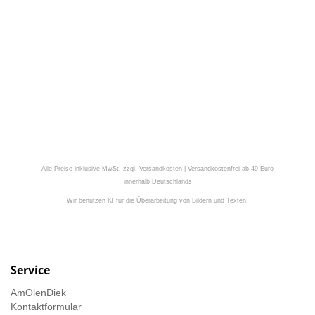
Alle Preise inklusive MwSt. zzgl. Versandkosten | Versandkostenfrei ab 49 Euro
innerhalb Deutschlands
Wir benutzen KI für die Überarbeitung von Bildern und Texten.
Service
AmOlenDiek
Kontaktformular