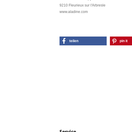
9210 Fleurieux sur l'Arbresle
www.aladine.com
teilen
pin it
Service