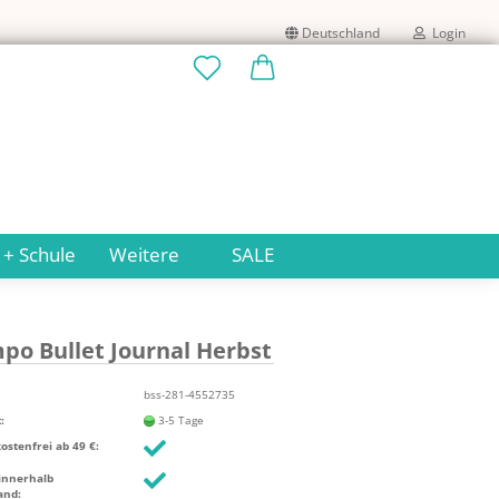
Deutschland
Login
Lieferland
E-Mail
Passwort
 + Schule
Weitere
SALE
po Bul­let Jour­nal Herbst
Konto erstellen
Passwort vergessen?
bss-281-4552735
:
3-5 Tage
stenfrei ab 49 €:
innerhalb
and: