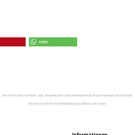
teilen
Alle Preise inklusive MwSt. zzgl. Versandkosten | Versandkostenfrei ab 49 Euro innerhalb Deutschlands
Wir benutzen KI für die Überarbeitung von Bildern und Texten.
Informationen