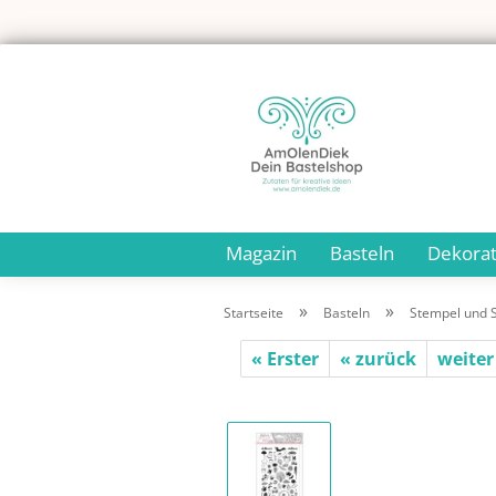
Magazin
Basteln
Dekorat
»
»
Startseite
Basteln
Stempel und 
« Erster
« zurück
weiter