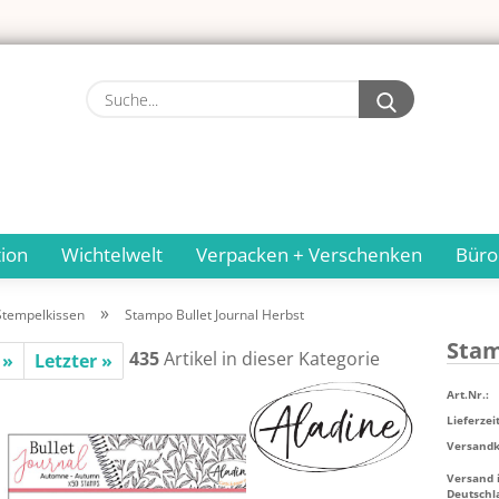
Suche...
ion
Wichtelwelt
Verpacken + Verschenken
Büro
»
Stempelkissen
Stampo Bullet Journal Herbst
Stam­
435
Artikel in dieser Kategorie
 »
Letzter »
Art.Nr.:
Lieferzeit
Versandko
Versand 
Deutschl