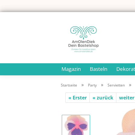
Magazin
Basteln
Dekorat
»
»
»
Startseite
Party
Servietten
« Erster
« zurück
weiter