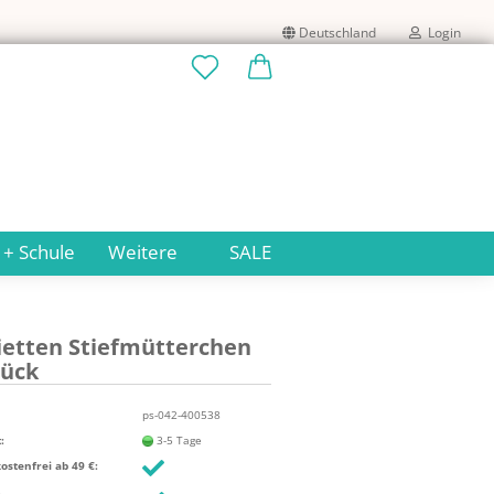
Deutschland
Login
Lieferland
E-Mail
Passwort
 + Schule
Weitere
SALE
i­et­ten Stief­müt­ter­chen
Konto erstellen
tück
Passwort vergessen?
ps-042-400538
:
3-5 Tage
stenfrei ab 49 €: