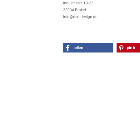
Industriestr. 19-23
33034 Brakel
info@rico-design.de
teilen
pin it