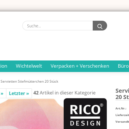
Suche...
ion
Wichtelwelt
Verpacken + Verschenken
Büro
Servietten Stiefmütterchen 20 Stück
Ser­v
42
Artikel in dieser Kategorie
 »
Letzter »
20 S
Art.Nr.:
Lieferzeit
Versandko