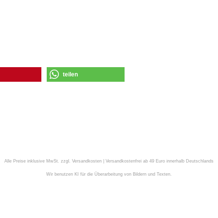
teilen
Alle Preise inklusive MwSt. zzgl. Versandkosten | Versandkostenfrei ab 49 Euro innerhalb Deutschlands
Wir benutzen KI für die Überarbeitung von Bildern und Texten.