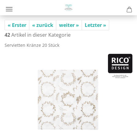
« Erster
« zurück
weiter »
Letzter »
42
Artikel in dieser Kategorie
Ser­vi­et­ten Krän­ze 20 Stück