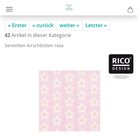
« Erster
« zurück
weiter »
Letzter »
42
Artikel in dieser Kategorie
Ser­vi­et­ten Kirsch­blü­ten rosa