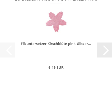
Filz­un­ter­set­zer Kirsch­blü­te pink Glit­zer...
6,49 EUR