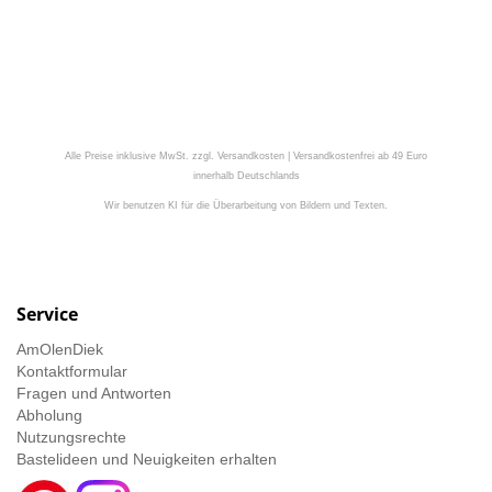
Alle Preise inklusive MwSt. zzgl. Versandkosten | Versandkostenfrei ab 49 Euro
innerhalb Deutschlands
Wir benutzen KI für die Überarbeitung von Bildern und Texten.
Service
AmOlenDiek
Kontaktformular
Fragen und Antworten
Abholung
Nutzungsrechte
Bastelideen und Neuigkeiten erhalten