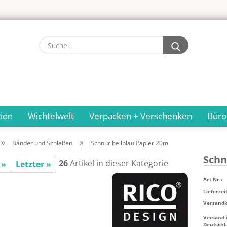
Suche...
ion
Wichtelwelt
Verpacken + Verschenken
Büro
»
»
Bänder und Schleifen
Schnur hellblau Papier 20m
Schn
26
Artikel in dieser Kategorie
 »
Letzter »
Art.Nr.:
Lieferzeit
Versandko
Versand 
Deutschl