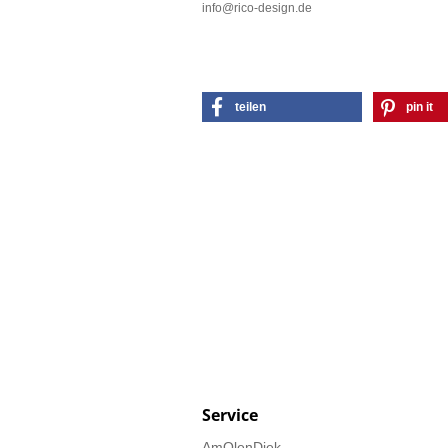
info@rico-design.de
teilen
pin it
Service
AmOlenDiek