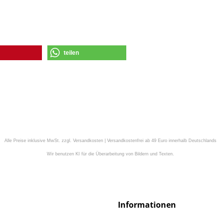
teilen
Alle Preise inklusive MwSt. zzgl. Versandkosten | Versandkostenfrei ab 49 Euro innerhalb Deutschlands
Wir benutzen KI für die Überarbeitung von Bildern und Texten.
Informationen