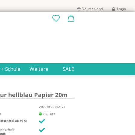
Deutschland
Login
Lieferland
E-Mail
Passwort
 + Schule
Weitere
SALE
ur hell­blau Pa­pier 20m
Konto erstellen
Passwort vergessen?
vvb-040-70402127
:
3-5 Tage
stenfrei ab 49 €:
innerhalb
and: