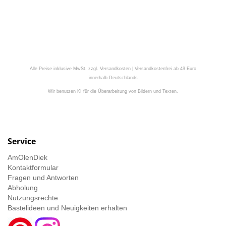
Alle Preise inklusive MwSt. zzgl. Versandkosten | Versandkostenfrei ab 49 Euro
innerhalb Deutschlands
Wir benutzen KI für die Überarbeitung von Bildern und Texten.
Service
AmOlenDiek
Kontaktformular
Fragen und Antworten
Abholung
Nutzungsrechte
Bastelideen und Neuigkeiten erhalten