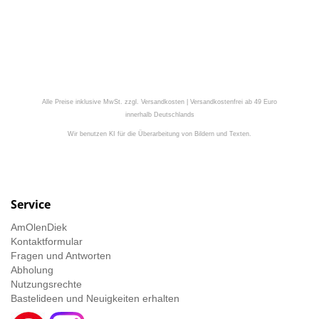
Alle Preise inklusive MwSt. zzgl. Versandkosten | Versandkostenfrei ab 49 Euro
innerhalb Deutschlands
Wir benutzen KI für die Überarbeitung von Bildern und Texten.
Service
AmOlenDiek
Kontaktformular
Fragen und Antworten
Abholung
Nutzungsrechte
Bastelideen und Neuigkeiten erhalten