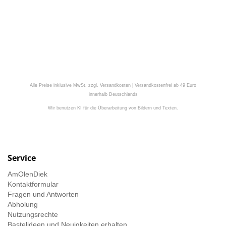
Alle Preise inklusive MwSt. zzgl. Versandkosten | Versandkostenfrei ab 49 Euro
innerhalb Deutschlands
Wir benutzen KI für die Überarbeitung von Bildern und Texten.
Service
AmOlenDiek
Kontaktformular
Fragen und Antworten
Abholung
Nutzungsrechte
Bastelideen und Neuigkeiten erhalten