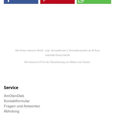
Alle Preise inklusive MwSt. zzgl. Versandkosten | Versandkostenfrei ab 49 Euro
innerhalb Deutschlands
Wir benutzen KI für die Überarbeitung von Bildern und Texten.
Service
AmOlenDiek
Kontaktformular
Fragen und Antworten
Abholung