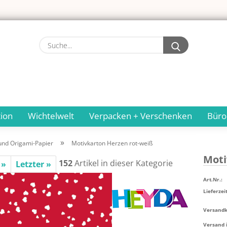
Suche...
ion
Wichtelwelt
Verpacken + Verschenken
Büro
»
und Origami-Papier
Motivkarton Herzen rot-weiß
Mo­ti
152
Artikel in dieser Kategorie
 »
Letzter »
Art.Nr.:
Lieferzeit
Versandko
Versand 