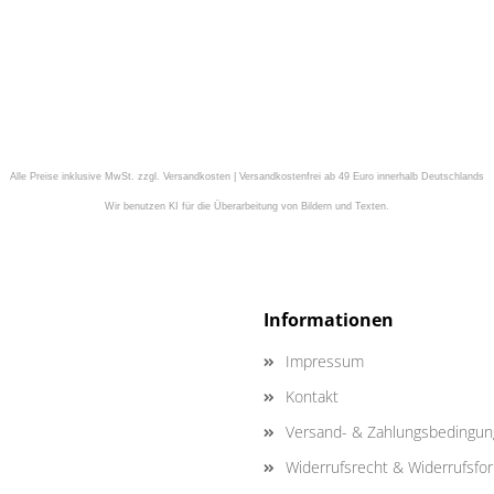
Alle Preise inklusive MwSt. zzgl. Versandkosten | Versandkostenfrei ab 49 Euro innerhalb Deutschlands
Wir benutzen KI für die Überarbeitung von Bildern und Texten.
Informationen
Impressum
Kontakt
Versand- & Zahlungsbedingu
Widerrufsrecht & Widerrufsfo