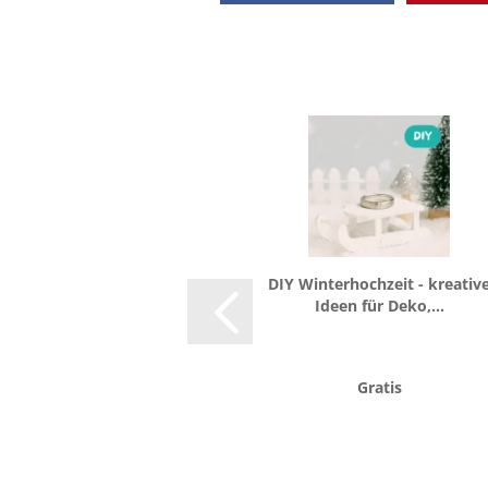
DIY Win­ter­hoch­zeit - krea­ti­v
Ideen für Deko,...
Gratis