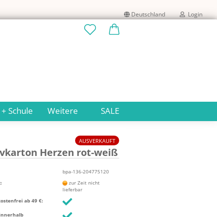
Deutschland
Login
Lieferland
E-Mail
Passwort
 + Schule
Weitere
SALE
AUSVERKAUFT
v­kar­ton Her­zen rot-​weiß
Konto erstellen
Passwort vergessen?
bpa-136-204775120
:
zur Zeit nicht
lieferbar
stenfrei ab 49 €:
innerhalb