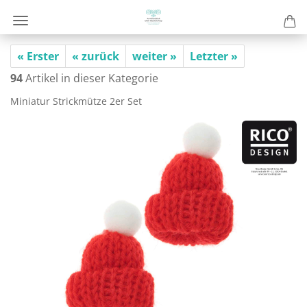
« Erster
« zurück
weiter »
Letzter »
94
Artikel in dieser Kategorie
Mi­nia­tur Strick­müt­ze 2er Set