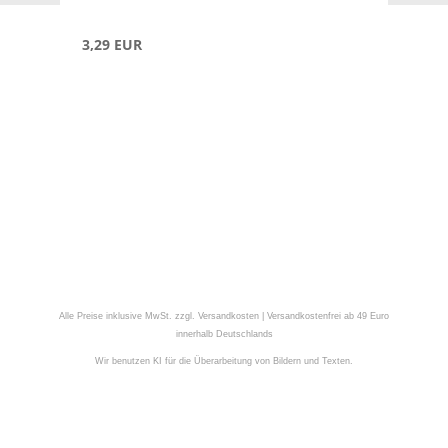
3,29 EUR
Alle Preise inklusive MwSt. zzgl. Versandkosten | Versandkostenfrei ab 49 Euro
innerhalb Deutschlands
Wir benutzen KI für die Überarbeitung von Bildern und Texten.