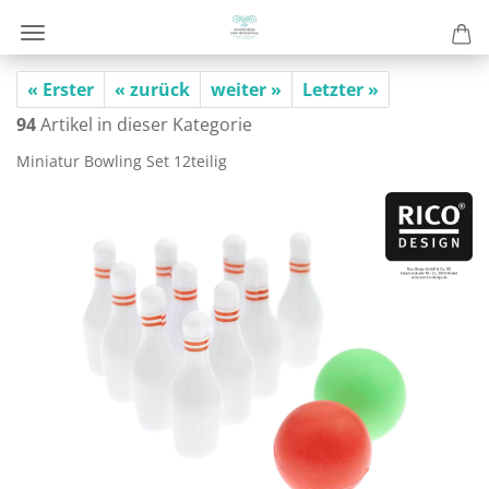
« Erster
« zurück
weiter »
Letzter »
94
Artikel in dieser Kategorie
Mi­nia­tur Bow­ling Set 12teilig