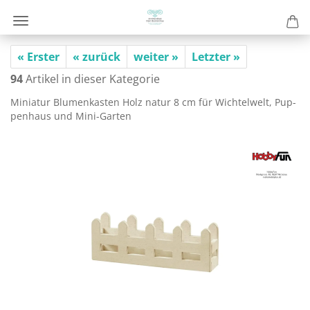
« Erster
« zurück
weiter »
Letzter »
94
Artikel in dieser Kategorie
Mi­nia­tur Blu­men­kas­ten Holz natur 8 cm für Wich­tel­welt, Pup­
pen­haus und Mini-​Garten