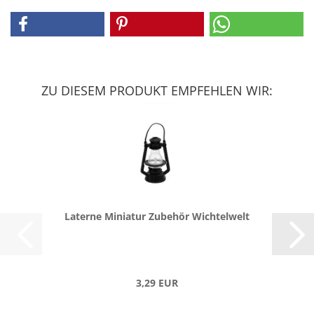
ZU DIESEM PRODUKT EMPFEHLEN WIR:
La­ter­ne Mi­nia­tur Zu­be­hör Wich­tel­welt
3,29 EUR