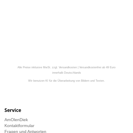
Alle Preise inklusive MwSt. zzgl. Versandkosten | Versandkostenfrei ab 49 Euro
innerhalb Deutschlands
Wir benutzen KI für die Überarbeitung von Bildern und Texten.
Service
AmOlenDiek
Kontaktformular
Fragen und Antworten