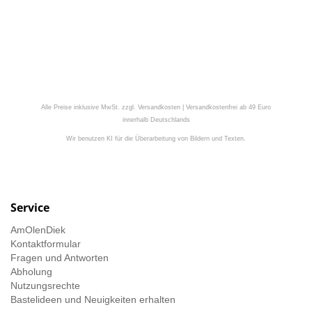
Alle Preise inklusive MwSt. zzgl. Versandkosten | Versandkostenfrei ab 49 Euro
innerhalb Deutschlands
Wir benutzen KI für die Überarbeitung von Bildern und Texten.
Service
AmOlenDiek
Kontaktformular
Fragen und Antworten
Abholung
Nutzungsrechte
Bastelideen und Neuigkeiten erhalten