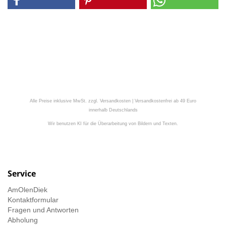
Alle Preise inklusive MwSt. zzgl. Versandkosten | Versandkostenfrei ab 49 Euro
innerhalb Deutschlands
Wir benutzen KI für die Überarbeitung von Bildern und Texten.
Service
AmOlenDiek
Kontaktformular
Fragen und Antworten
Abholung