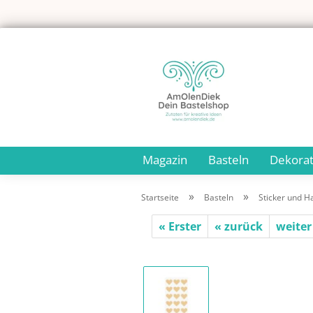
Magazin
Basteln
Dekorat
»
»
Startseite
Basteln
Sticker und H
« Erster
« zurück
weiter