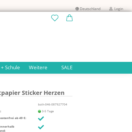
Deutschland
Login
Lieferland
E-Mail
Passwort
 + Schule
Weitere
SALE
­pa­pier Sti­cker Her­zen
Konto erstellen
Passwort vergessen?
bsth-046-087927704
:
3-5 Tage
stenfrei ab 49 €:
innerhalb
and: