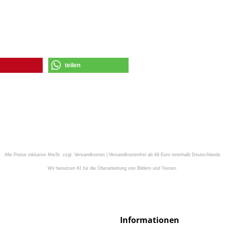
teilen
Alle Preise inklusive MwSt. zzgl. Versandkosten | Versandkostenfrei ab 49 Euro innerhalb Deutschlands
Wir benutzen KI für die Überarbeitung von Bildern und Texten.
Informationen