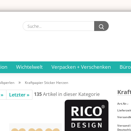
Suche...
ion
Wichtelwelt
Verpacken + Verschenken
Büro
»
albperlen
Kraftpapier Sticker Herzen
Kraft
135
Artikel in dieser Kategorie
 »
Letzter »
Art.Nr.:
Lieferzeit
Versandko
Versand 
Deutschl