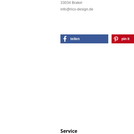
33034 Brakel
info@rico-design.de
teilen
pin it
Service