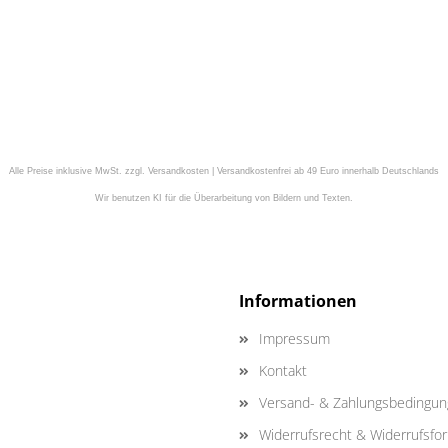
Alle Preise inklusive MwSt. zzgl. Versandkosten | Versandkostenfrei ab 49 Euro innerhalb Deutschlands
Wir benutzen KI für die Überarbeitung von Bildern und Texten.
Informationen
Impressum
Kontakt
Versand- & Zahlungsbedingu
Widerrufsrecht & Widerrufsfo