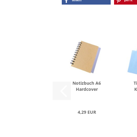
teilen
pin it
No­tiz­buch A6
T
Hard­co­ver
K
4,29 EUR