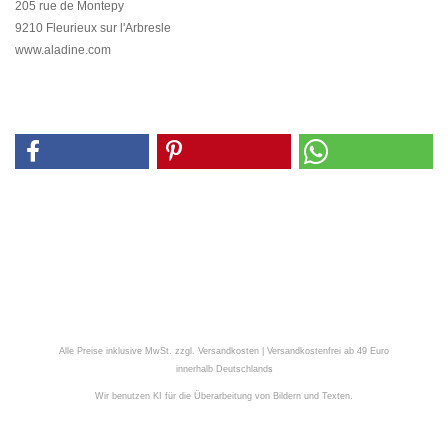
205 rue de Montepy
9210 Fleurieux sur l'Arbresle
www.aladine.com
Alle Preise inklusive MwSt. zzgl. Versandkosten | Versandkostenfrei ab 49 Euro
innerhalb Deutschlands
Wir benutzen KI für die Überarbeitung von Bildern und Texten.