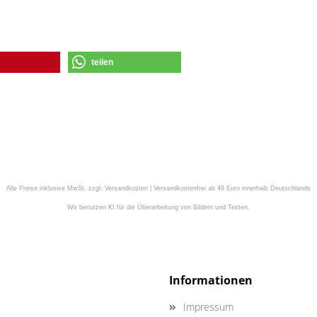
teilen
Alle Preise inklusive MwSt. zzgl. Versandkosten | Versandkostenfrei ab 49 Euro innerhalb Deutschlands
Wir benutzen KI für die Überarbeitung von Bildern und Texten.
Informationen
Impressum