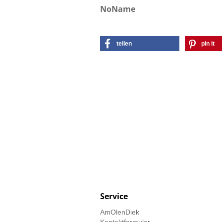
NoName
teilen
pin it
Service
AmOlenDiek