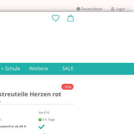
Deutschland
Login
Lieferland
E-Mail
Passwort
 + Schule
Weitere
SALE
-50%
streu­tei­le Her­zen rot
Konto erstellen
ß
Passwort vergessen?
ths-016
:
3-5 Tage
stenfrei ab 49 €: