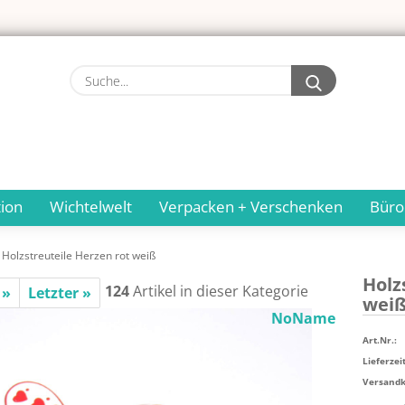
Suche...
ion
Wichtelwelt
Verpacken + Verschenken
Büro
Holzstreuteile Herzen rot weiß
Holz­
124
Artikel in dieser Kategorie
 »
Letzter »
wei
NoName
Art.Nr.:
Lieferzeit
Versandko