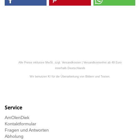
Alle Preise inklusive MwSt. zzgl. Versandkosten | Versandkostenfrei ab 49 Euro
innerhalb Deutschlands
Wir benutzen KI für die Überarbeitung von Bildern und Texten.
Service
AmOlenDiek
Kontaktformular
Fragen und Antworten
Abholung