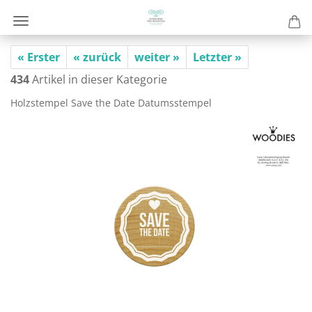
« Erster
« zurück
weiter »
Letzter »
434
Artikel in dieser Kategorie
Holz­stem­pel Save the Date Da­tums­stem­pel