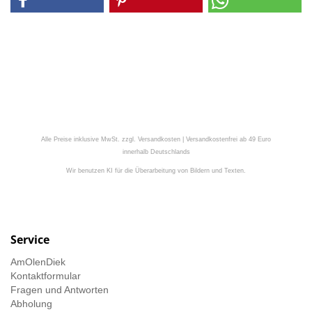
Alle Preise inklusive MwSt. zzgl. Versandkosten | Versandkostenfrei ab 49 Euro
innerhalb Deutschlands
Wir benutzen KI für die Überarbeitung von Bildern und Texten.
Service
AmOlenDiek
Kontaktformular
Fragen und Antworten
Abholung