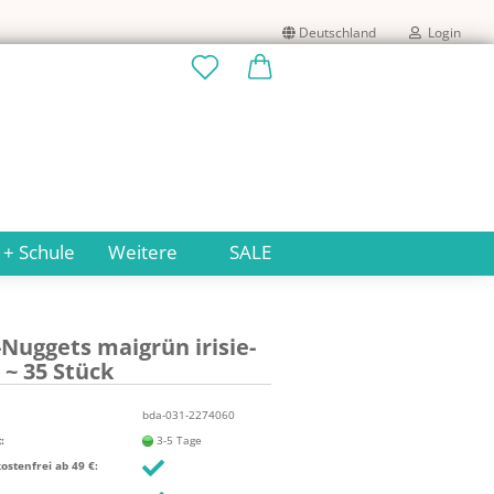
Deutschland
Login
Lieferland
E-Mail
Passwort
 + Schule
Weitere
SALE
​Nuggets mai­grün iri­sie­
Konto erstellen
 ~ 35 Stück
Passwort vergessen?
bda-031-2274060
:
3-5 Tage
stenfrei ab 49 €: