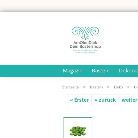
Magazin
Basteln
Dekorat
»
»
»
Startseite
Basteln
Deko
Gl
« Erster
« zurück
weiter