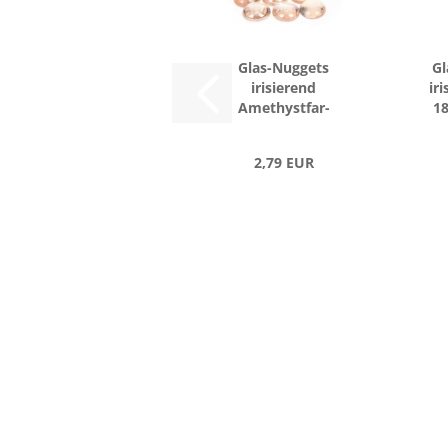
Glas-​Nug­gets
Gl
iri­sie­rend
iri
Ame­thyst­far­
18
be
2,79 EUR