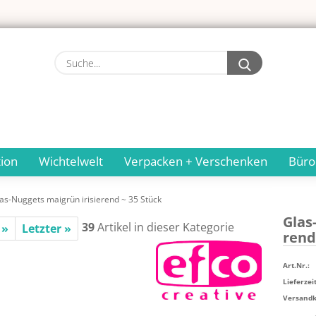
Suche...
ion
Wichtelwelt
Verpacken + Verschenken
Büro
as-Nuggets maigrün irisierend ~ 35 Stück
Glas-
39
Artikel in dieser Kategorie
 »
Letzter »
rend
Art.Nr.:
Lieferzeit
Versandko