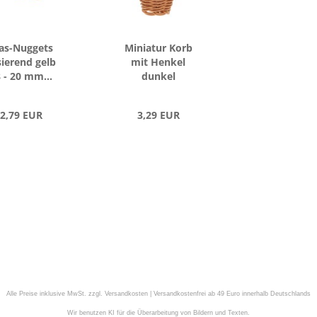
as-​Nug­gets
Mi­nia­tur Korb
­sie­rend gelb
mit Hen­kel
 - 20 mm...
dun­kel
2,79 EUR
3,29 EUR
Alle Preise inklusive MwSt. zzgl. Versandkosten | Versandkostenfrei ab 49 Euro innerhalb Deutschlands
Wir benutzen KI für die Überarbeitung von Bildern und Texten.