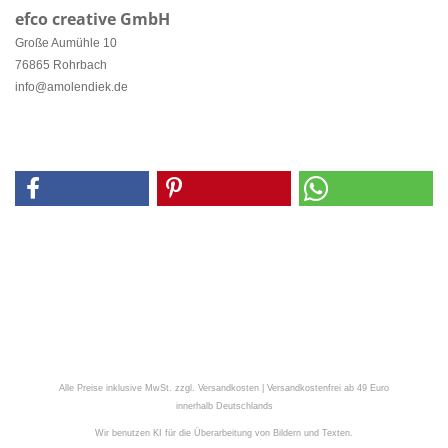
efco creative GmbH
Große Aumühle 10
76865 Rohrbach
info@amolendiek.de
Alle Preise inklusive MwSt. zzgl. Versandkosten | Versandkostenfrei ab 49 Euro
innerhalb Deutschlands
Wir benutzen KI für die Überarbeitung von Bildern und Texten.