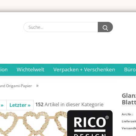
Suche...
ion
Wichtelwelt
Verpacken + Verschenken
Büro
»
und Origami-Papier
Glan
Blatt
152
Artikel in dieser Kategorie
 »
Letzter »
Art.Nr.:
Lieferzeit
Versandko