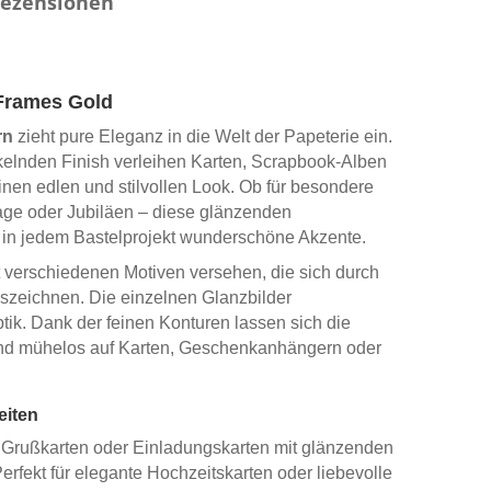
ezensionen
 Frames Gold
rn
zieht pure Eleganz in die Welt der Papeterie ein.
nkelnden Finish verleihen Karten, Scrapbook-Alben
inen edlen und stilvollen Look. Ob für besondere
age oder Jubiläen – diese glänzenden
 in jedem Bastelprojekt wunderschöne Akzente.
t verschiedenen Motiven versehen, die sich durch
szeichnen. Die einzelnen Glanzbilder
ptik. Dank der feinen Konturen lassen sich die
nd mühelos auf Karten, Geschenkanhängern oder
eiten
e Grußkarten oder Einladungskarten mit glänzenden
rfekt für elegante Hochzeitskarten oder liebevolle