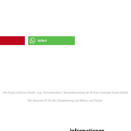
teilen
Alle Preise inklusive MwSt. zzgl. Versandkosten | Versandkostenfrei ab 49 Euro innerhalb Deutschlands
Wir benutzen KI für die Überarbeitung von Bildern und Texten.
Informationen