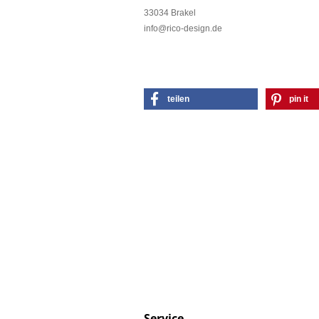
33034 Brakel
info@rico-design.de
teilen
pin it
Service