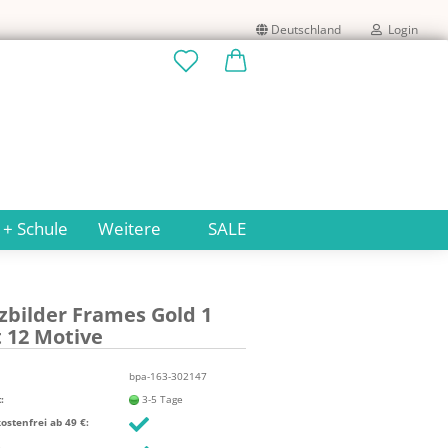
Deutschland
Login
Lieferland
E-Mail
Passwort
 + Schule
Weitere
SALE
z­bil­der Frames Gold 1
Konto erstellen
 12 Mo­ti­ve
Passwort vergessen?
bpa-163-302147
:
3-5 Tage
stenfrei ab 49 €: