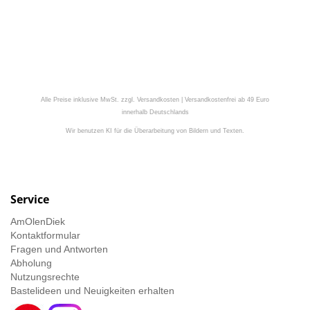
Alle Preise inklusive MwSt. zzgl. Versandkosten | Versandkostenfrei ab 49 Euro
innerhalb Deutschlands
Wir benutzen KI für die Überarbeitung von Bildern und Texten.
Service
AmOlenDiek
Kontaktformular
Fragen und Antworten
Abholung
Nutzungsrechte
Bastelideen und Neuigkeiten erhalten