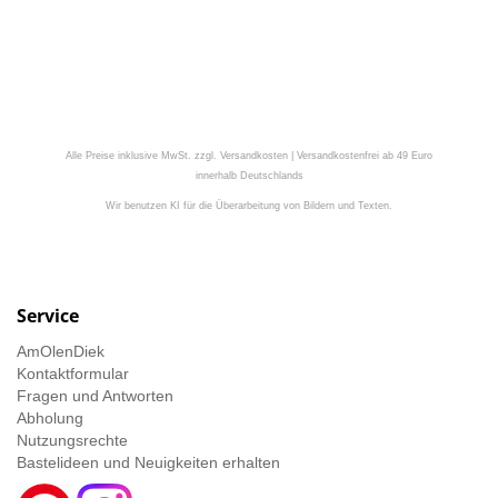
Alle Preise inklusive MwSt. zzgl. Versandkosten | Versandkostenfrei ab 49 Euro
innerhalb Deutschlands
Wir benutzen KI für die Überarbeitung von Bildern und Texten.
Service
AmOlenDiek
Kontaktformular
Fragen und Antworten
Abholung
Nutzungsrechte
Bastelideen und Neuigkeiten erhalten