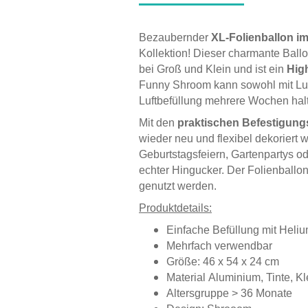
Bezaubernder
XL-Folienballon im
Kollektion! Dieser charmante Ballo
bei Groß und Klein und ist ein
High
Funny Shroom kann sowohl mit Luft
Luftbefüllung mehrere Wochen halt
Mit den
praktischen Befestigun
wieder neu und flexibel dekoriert
Geburtstagsfeiern, Gartenpartys ode
echter Hingucker. Der Folienballo
genutzt werden.
Produktdetails:
Einfache Befüllung mit Heli
Mehrfach verwendbar
Größe: 46 x 54 x 24 cm
Material Aluminium, Tinte, K
Altersgruppe > 36 Monate