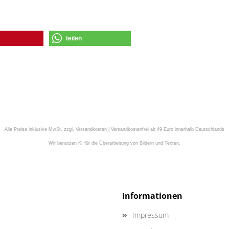
teilen
Alle Preise inklusive MwSt. zzgl. Versandkosten | Versandkostenfrei ab 49 Euro innerhalb Deutschlands
Wir benutzen KI für die Überarbeitung von Bildern und Texten.
Informationen
Impressum