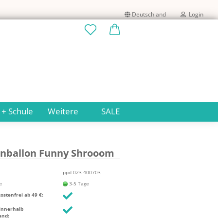
Deutschland
Login
Lieferland
E-Mail
Passwort
 + Schule
Weitere
SALE
­en­bal­lon Funny Shrooom
Konto erstellen
Passwort vergessen?
ppd-023-400703
:
3-5 Tage
stenfrei ab 49 €:
innerhalb
and: