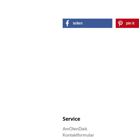
teilen
pin it
Service
AmOlenDiek
Kontaktformular