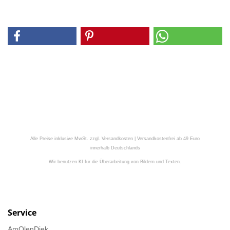
Alle Preise inklusive MwSt. zzgl. Versandkosten | Versandkostenfrei ab 49 Euro
innerhalb Deutschlands
Wir benutzen KI für die Überarbeitung von Bildern und Texten.
Service
AmOlenDiek