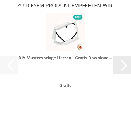
ZU DIESEM PRODUKT EMPFEHLEN WIR:
DIY Mus­ter­vor­la­ge Her­zen - Gra­tis Down­load...
Gratis