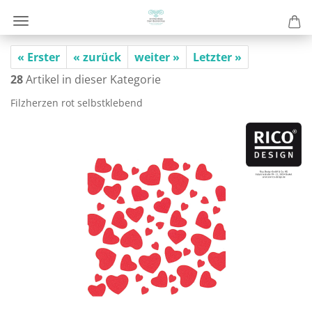
« Erster
« zurück
weiter »
Letzter »
28
Artikel in dieser Kategorie
Filz­her­zen rot selbst­kle­bend