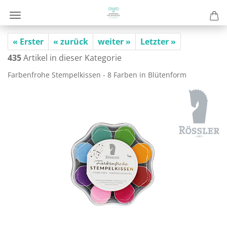
« Erster
« zurück
weiter »
Letzter »
435
Artikel in dieser Kategorie
Far­ben­fro­he Stem­pel­kis­sen - 8 Far­ben in Blü­ten­form