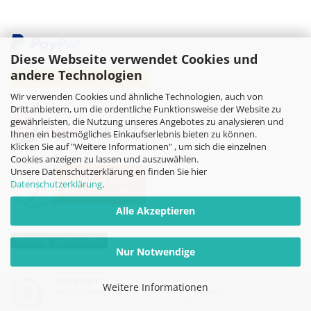
Diese Webseite verwendet Cookies und
andere Technologien
Wir verwenden Cookies und ähnliche Technologien, auch von
Drittanbietern, um die ordentliche Funktionsweise der Website zu
gewährleisten, die Nutzung unseres Angebotes zu analysieren und
Ihnen ein bestmögliches Einkaufserlebnis bieten zu können.
Klicken Sie auf "Weitere Informationen" , um sich die einzelnen
Cookies anzeigen zu lassen und auszuwählen.
Unsere Datenschutzerklärung en finden Sie hier
Datenschutzerklärung
.
Alle Akzeptieren
Vertrag widerrufen
Nur Notwendige
Online-Shop
by Gambio.de © 2026
SEHR GUT
(5 / 5)
Weitere Informationen
aus
339
Bewertungen bei: dawanda.com, kasuwa.de ⓘ
Informationen zur Echtheit der Bewertungen