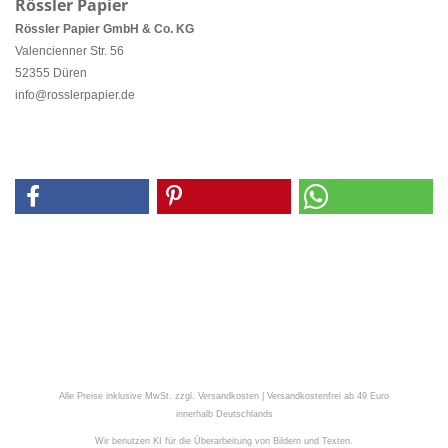
Rössler Papier
Rössler Papier GmbH & Co. KG
Valencienner Str. 56
52355 Düren
info@rosslerpapier.de
Alle Preise inklusive MwSt. zzgl. Versandkosten | Versandkostenfrei ab 49 Euro
innerhalb Deutschlands
Wir benutzen KI für die Überarbeitung von Bildern und Texten.