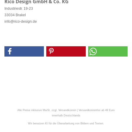
Rico Design GmbH & Co. KG
Industriestr. 19-23
33034 Brakel
info@rico-design.de
Alle Preise inklusive MwSt. zzgl. Versandkosten | Versandkostenfrei ab 49 Euro
innerhalb Deutschlands
Wir benutzen KI für die Überarbeitung von Bildern und Texten.