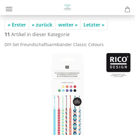
« Erster
« zurück
weiter »
Letzter »
11
Artikel in dieser Kategorie
DIY-​Set Freund­schafts­arm­bän­der Clas­sic Co­lours