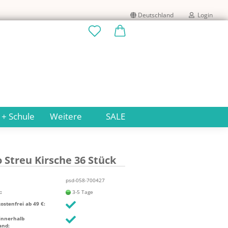
Deutschland
Login
Lieferland
E-Mail
Passwort
 + Schule
Weitere
SALE
 Streu Kir­sche 36 Stück
Konto erstellen
Passwort vergessen?
psd-058-700427
:
3-5 Tage
stenfrei ab 49 €:
innerhalb
and: