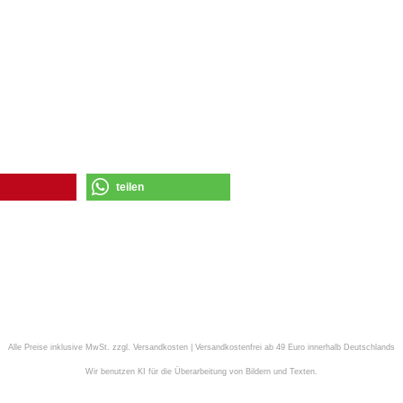
teilen
Alle Preise inklusive MwSt. zzgl. Versandkosten | Versandkostenfrei ab 49 Euro innerhalb Deutschlands
Wir benutzen KI für die Überarbeitung von Bildern und Texten.