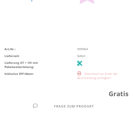
Art.Nr.:
999964
Lieferzeit:
Sofort
Lieferung AT + CH mit
Paketweiterleitung:
Inklusive DIY-Ideen:
Download am Ende der
Beschreibung verfügbar!
Gratis
FRAGE ZUM PRODUKT