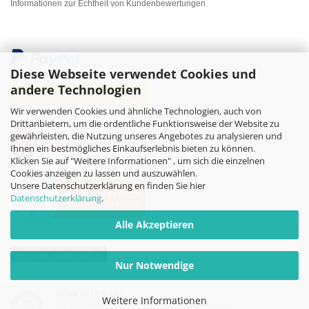
Informationen zur Echtheit von Kundenbewertungen
Diese Webseite verwendet Cookies und
andere Technologien
Wir verwenden Cookies und ähnliche Technologien, auch von
Drittanbietern, um die ordentliche Funktionsweise der Website zu
gewährleisten, die Nutzung unseres Angebotes zu analysieren und
Ihnen ein bestmögliches Einkaufserlebnis bieten zu können.
Klicken Sie auf "Weitere Informationen" , um sich die einzelnen
Cookies anzeigen zu lassen und auszuwählen.
Unsere Datenschutzerklärung en finden Sie hier
Datenschutzerklärung
.
Alle Akzeptieren
Vertrag widerrufen
Nur Notwendige
Online-Shop
by Gambio.de © 2026
SEHR GUT
(5 / 5)
Weitere Informationen
aus
339
Bewertungen bei: dawanda.com, kasuwa.de ⓘ