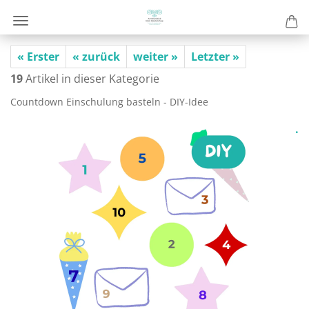
« Erster
« zurück
weiter »
Letzter »
19
Artikel in dieser Kategorie
Count­down Ein­schu­lung bas­teln - DIY-​Idee
.