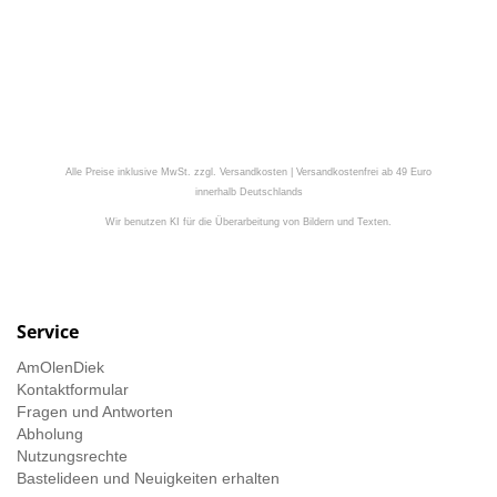
Alle Preise inklusive MwSt. zzgl. Versandkosten | Versandkostenfrei ab 49 Euro
innerhalb Deutschlands
Wir benutzen KI für die Überarbeitung von Bildern und Texten.
Service
AmOlenDiek
Kontaktformular
Fragen und Antworten
Abholung
Nutzungsrechte
Bastelideen und Neuigkeiten erhalten