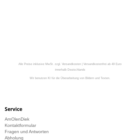
Alle Preise inklusive MwSt. zzgl. Versandkosten | Versandkostenfrei ab 49 Euro
innerhalb Deutschlands
Wir benutzen KI für die Überarbeitung von Bildern und Texten.
Service
AmOlenDiek
Kontaktformular
Fragen und Antworten
Abholung