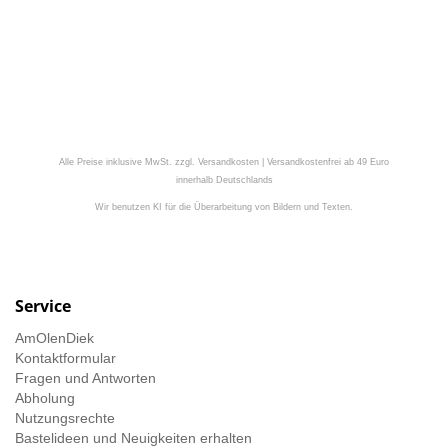
Alle Preise inklusive MwSt. zzgl. Versandkosten | Versandkostenfrei ab 49 Euro
innerhalb Deutschlands
Wir benutzen KI für die Überarbeitung von Bildern und Texten.
Service
AmOlenDiek
Kontaktformular
Fragen und Antworten
Abholung
Nutzungsrechte
Bastelideen und Neuigkeiten erhalten