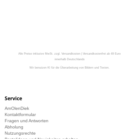
Alle Preise inklusive MwSt. zzgl. Versandkosten | Versandkostenfrei ab 49 Euro
innerhalb Deutschlands
Wir benutzen KI für die Überarbeitung von Bildern und Texten.
Service
AmOlenDiek
Kontaktformular
Fragen und Antworten
Abholung
Nutzungsrechte